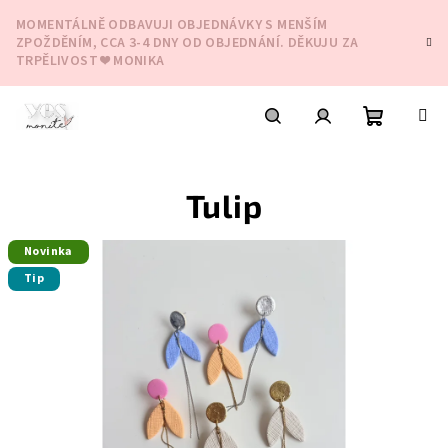
Přejít
MOMENTÁLNĚ ODBAVUJI OBJEDNÁVKY S MENŠÍM
na
ZPOŽDĚNÍM, CCA 3-4 DNY OD OBJEDNÁNÍ. DĚKUJU ZA
obsah
TRPĚLIVOST ❤️ MONIKA
Nákupní
Hledat
Přihlášení
Tulip
košík
Novinka
Tip