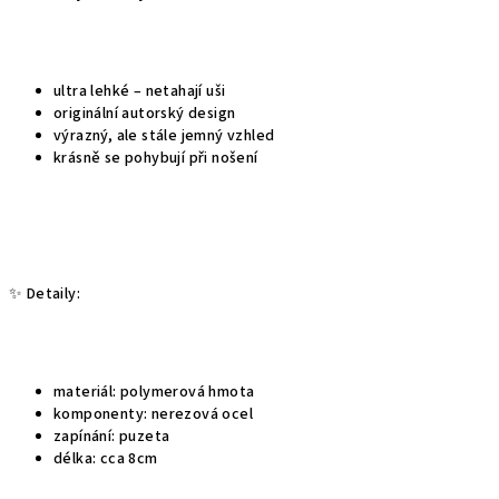
ultra lehké – netahají uši
originální autorský design
výrazný, ale stále jemný vzhled
krásně se pohybují při nošení
✨ Detaily:
materiál: polymerová hmota
komponenty: nerezová ocel
zapínání: puzeta
délka: cca 8cm