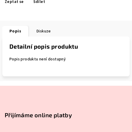
Zeptat se
Sdílet
Popis
Diskuze
Detailní popis produktu
Popis produktu není dostupný
Z
á
p
a
Přijímáme online platby
t
í