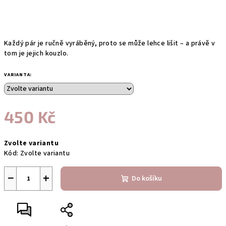
Každý pár je ručně vyráběný, proto se může lehce lišit – a právě v
tom je jejich kouzlo.
VARIANTA:
450 Kč
Měrná
Zvolte variantu
cena:
Kód:
Zvolte variantu
−
+
Do košíku