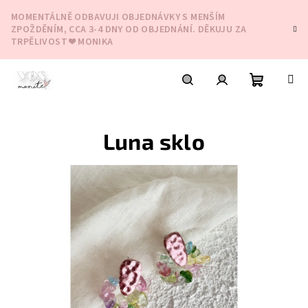
Přejít
MOMENTÁLNĚ ODBAVUJI OBJEDNÁVKY S MENŠÍM
na
ZPOŽDĚNÍM, CCA 3-4 DNY OD OBJEDNÁNÍ. DĚKUJU ZA
obsah
TRPĚLIVOST ❤️ MONIKA
Nákupní
Hledat
Přihlášení
Luna sklo
košík