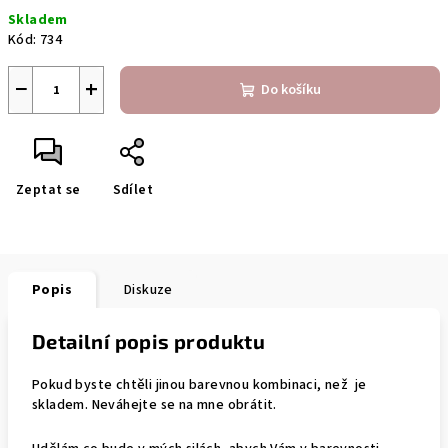
Měrná
Skladem
cena:
Kód:
734
−
+
Do košíku
Zeptat se
Sdílet
Popis
Diskuze
Detailní popis produktu
Pokud byste chtěli jinou barevnou kombinaci, než je
skladem. Neváhejte se na mne obrátit.