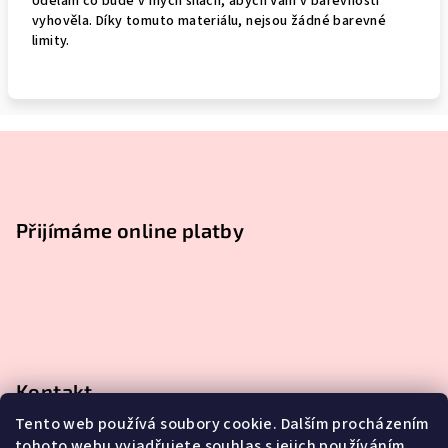
Udělám co bude v mých silách, abych Vám v barevnosti
vyhověla. Díky tomuto materiálu, nejsou žádné barevné
limity.
Z
á
p
a
Přijímáme online platby
t
í
Kontakt
Tento web používá soubory cookie. Dalším procházením
monika
@
yesmonite.com
tohoto webu vyjadřujete souhlas s jejich používáním..