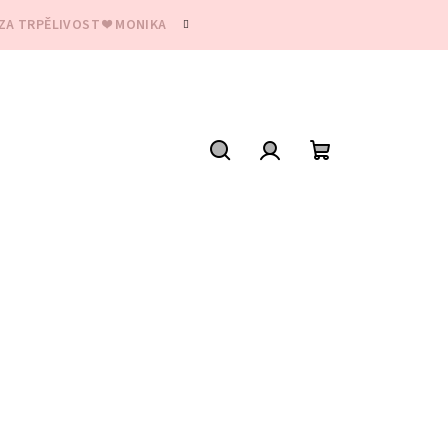
ZA TRPĚLIVOST ❤️ MONIKA
Hledat
Přihlášení
Nákupní
košík