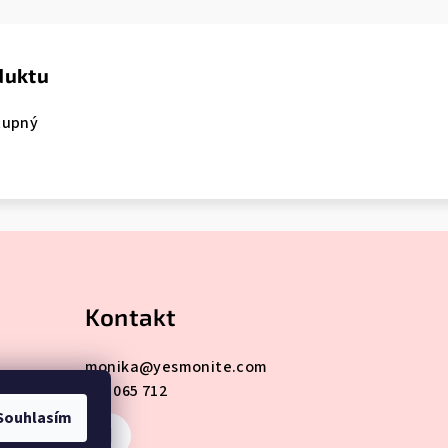
duktu
tupný
Kontakt
monika
@
yesmonite.com
605 065 712
Souhlasím